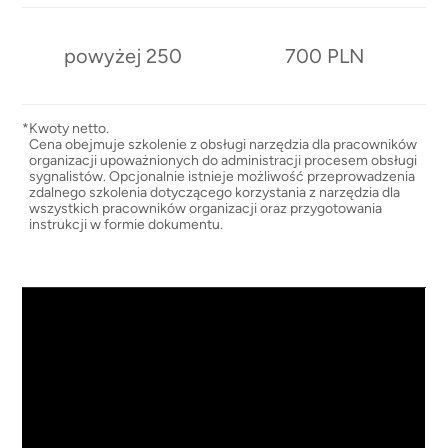
powyżej 250
700 PLN
*
Kwoty netto.
Cena obejmuje szkolenie z obsługi narzędzia dla pracowników
organizacji upoważnionych do administracji procesem obsługi
sygnalistów. Opcjonalnie istnieje możliwość przeprowadzenia
zdalnego szkolenia dotyczącego korzystania z narzędzia dla
wszystkich pracowników organizacji oraz przygotowania
instrukcji w formie dokumentu.